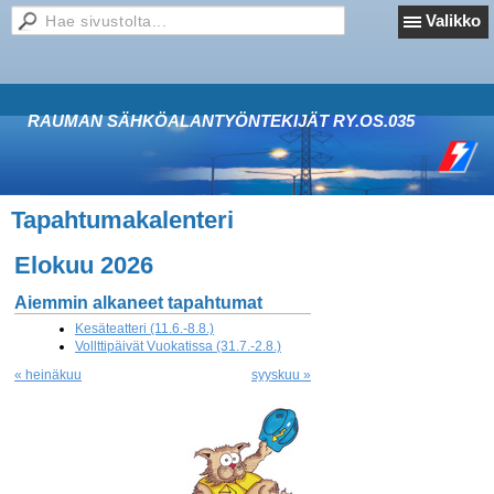
Valikko
RAUMAN SÄHKÖALANTYÖNTEKIJÄT RY.OS.035
Tapahtumakalenteri
Elokuu 2026
Aiemmin alkaneet tapahtumat
Kesäteatteri (11.6.-8.8.)
Vollttipäivät Vuokatissa (31.7.-2.8.)
« heinäkuu
syyskuu »